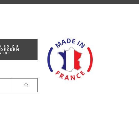
S ES ZU
TDECKEN
GIBT