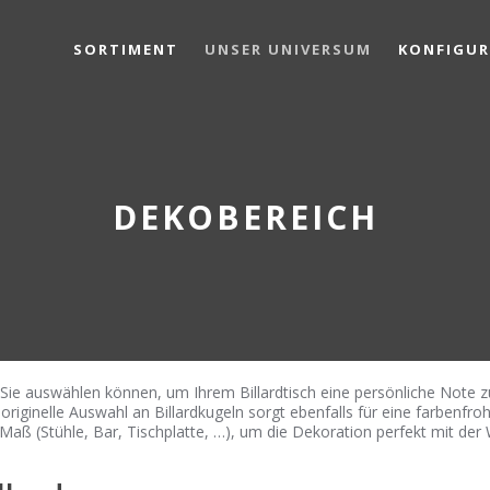
SORTIMENT
UNSER UNIVERSUM
KONFIGU
DEKOBEREICH
Sie auswählen können, um Ihrem Billardtisch eine persönliche Note z
 originelle Auswahl an Billardkugeln sorgt ebenfalls für eine farbenfro
aß (Stühle, Bar, Tischplatte, …), um die Dekoration perfekt mit der We