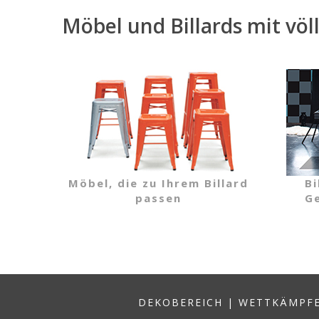
Möbel und Billards mit völ
Möbel, die zu Ihrem Billard
Bi
passen
Ge
DEKOBEREICH
|
WETTKÄMPFE