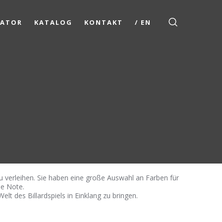
RATOR
KATALOG
KONTAKT
/ EN
u verleihen. Sie haben eine große Auswahl an Farben für
he Note.
lt des Billardspiels in Einklang zu bringen.