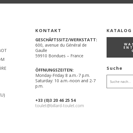
KONTAKT
KATALOG
GESCHÄFTSSITZ/WERKSTATT:
WA
600, avenue du Général de
EN
BOT
Gaulle
59910 Bondues – France
OM
Suche
ÜRE
ÖFFNUNGSZEITEN:
Monday-Friday 8 a.m.-7 p.m.
Saturday: 10 a.m.-noon and 2-7
p.m.
EU)
+33 (0)3 20 46 25 54
toulet@billard-toulet.com